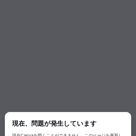
ダイアログの開始
現在、問題が発生しています
現在Canvaを開くことができません。このページを更新し